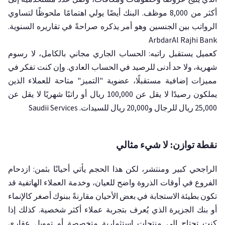
أكثر من 8,000 موظف. البنك أيضًا يولي اهتمامًا ملحوظًا لتساوي
الرواتب بين الجنسين وهو أمر يذكره صراحةً في تقاريره السنوية.
ArbdarAl Rajhi Bank
كعميل يستقبل راتبه: الحساب الجاري مجاني بالكامل، لا رسوم
شهرية، ولا حد أدنى للرصيد في الحساب العادي. وإن كنت تفكر في
مميزات إضافية مستقبلًا، عضوية "التميز" متاحة للعملاء الذين
يملكون رصيدًا لا يقل عن 100,000 ريال أو راتبًا شهريًا لا يقل عن
25,000 ريال للرجال و20,000 ريال للسيدات. Saudii Services
نقطة توازن: لا شيء مثالي
الراجحي كبير ومنتشر، لكن هذا الحجم يأتي أحيانًا بثمن: ازدحام
الفروع في أوقات الذروة واضح للعيان، وخدمة العملاء الهاتفية قد
تكون بطيئة الاستجابة في بعض الأحيان مقارنةً ببنوك أصغر كالإنماء
أو بنك الجزيرة الذي يُعرف بتجربة عملاء أكثر شخصية. كذلك إذا
كنت تحتاج إلى منتجات استثمارية متخصصة أو تمويل عقاري