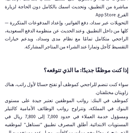
مباشرة من التطبيق، وتحديث اسمك بالكامل دون الحاجة لزيارة
الفرع. App Store
التحويلات عبر سداد، دفع الفواتير، وإعداد المدفوعات المتكررة —
كلها من داخل التطبيق. وعند الحديث عن منظومة الدفع السعودية،
الراجحي متكامل تمامًا مع نظام مدى وسداد، ويدعم خيارات
التقسيط كآجل وتمارا عند الشراء من المتاجر المشاركة.
إذا كنت موظفًا جديدًا: ما الذي تتوقعه؟
سواء كنت تنضم للراجحي كموظف أو تفتح حسابًا لأول راتب، هناك
زاويتان مختلفتان.
كموظف في البنك: رواتب الموظفين تعتبر جيدة على مستوى
البنوك في المملكة، وتتراوح رواتب الوظائف الأمامية كالتيلر
ومسؤول خدمة العملاء في حدود 7,000 إلى 7,800 ريال في
المستويات الابتدائية. أطلق المصرف تطبيق "تستاهل" لموظفيه
الذي يتيح عروضًا وخصومات ومكافآت، وصل عدد مستخدميه إلى