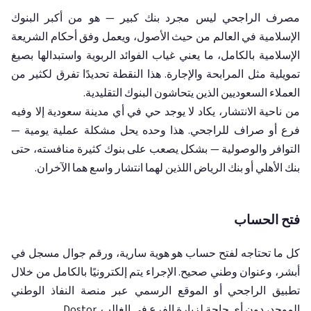
مصرف الراجحي ليس مجرد بنك كبير — هو من أكبر البنوك
الإسلامية في العالم من حيث الأصول، ويعمل وفق أحكام الشريعة
الإسلامية بالكامل، ما يعني غياب الفوائد الربوية واستبدالها بصيغ
تمويلية مثل المرابحة والإجارة. هذا النقطة تحديدًا تفرق لكثير من
العملاء السعوديين الذين يتحاشون البنوك التقليدية.
من ناحية الانتشار، يكاد لا يوجد حي في أي مدينة سعودية إلا وفيه
فرع أو صراف للراجحي. هذا وحده يحل مشكلة عملية يومية —
التوافر والوصولية — بشكل يصعب على بنوك كثيرة منافسته، حتى
بنك الأهلي أو بنك الرياض اللذين لهما انتشار واسع هما الآخران.
فتح الحساب
كل ما تحتاجه لفتح حساب هو هوية سارية، ورقم جوال مسجل في
أبشر، وعنوان وطني صحيح. الإجراء يتم إلكترونيًا بالكامل من خلال
تطبيق الراجحي أو الموقع الرسمي عبر منصة النفاذ الوطني
الموحد، دون أي حاجة لزيارة الفرع في الغالب. Dostor